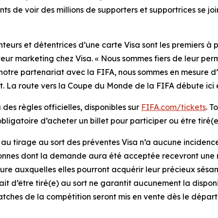
s de voir des millions de supporters et supportrices se j
teurs et détentrices d’une carte Visa sont les premiers à po
teur marketing chez Visa. « Nous sommes fiers de leur per
otre partenariat avec la FIFA, nous sommes en mesure d’off
nt. La route vers la Coupe du Monde de la FIFA débute ici 
des règles officielles, disponibles sur
FIFA.com/tickets
. T
obligatoire d’acheter un billet pour participer ou être tiré(e
au tirage au sort des préventes Visa n’a aucune incidence su
onnes dont la demande aura été acceptée recevront une not
ure auxquelles elles pourront acquérir leur précieux sésam
it d’être tiré(e) au sort ne garantit aucunement la disponib
tches de la compétition seront mis en vente dès le départ. 