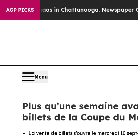
apse
Chaos in Chattanooga. Newspaper Owner Call
AGP PICKS
Menu
Plus qu’une semaine ava
billets de la Coupe du 
La vente de billets s’ouvre le mercredi 10 se