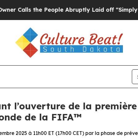
s the People Abruptly Laid off “Simply a Math
nt l’ouverture de la première
Monde de la FIFA™
ptembre 2025 à 11h00 ET (17h00 CET) par la phase de préve