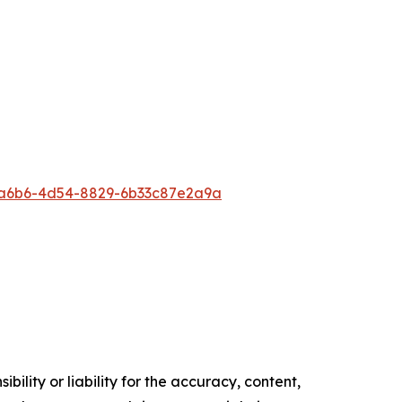
a6b6-4d54-8829-6b33c87e2a9a
ility or liability for the accuracy, content,