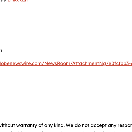
m
globenewswire.com/NewsRoom/AttachmentNg/e0fcfbb3-
without warranty of any kind. We do not accept any responsib