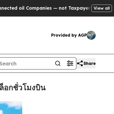
oil Companies — not Taxpayers — the Chance to C
View all
Provided by AGP
Share
็อกชั่วโมงบิน