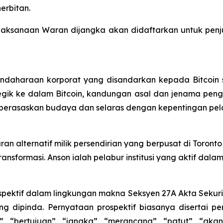
erbitan.
elaksanaan Waran dijangka akan didaftarkan untuk pen
daharaan korporat yang disandarkan kepada Bitcoin s
ategik ke dalam Bitcoin, kandungan asal dan jenama pe
 berasaskan budaya dan selaras dengan kepentingan pel
n alternatif milik persendirian yang berpusat di Toront
ansformasi. Anson ialah pelabur institusi yang aktif dalam
spektif dalam lingkungan makna Seksyen 27A Akta Sekuri
g dipinda. Pernyataan prospektif biasanya disertai per
”, “bertujuan”, “jangka”, “merancang”, “patut”, “ak