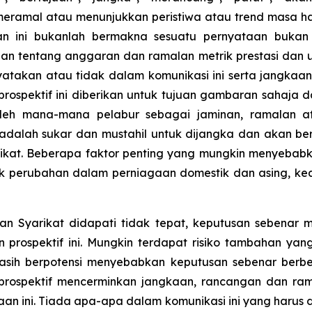
 meramal atau menunjukkan peristiwa atau trend masa 
an ini bukanlah bermakna sesuatu pernyataan bukan p
aan tentang anggaran dan ramalan metrik prestasi dan u
atakan atau tidak dalam komunikasi ini serta jangkaa
prospektif ini diberikan untuk tujuan gambaran sahaja 
oleh mana-mana pelabur sebagai jaminan, ramalan 
adalah sukar dan mustahil untuk dijangka dan akan be
ikat. Beberapa faktor penting yang mungkin menyebabk
uk perubahan dalam perniagaan domestik dan asing, ke
ian Syarikat didapati tidak tepat, keputusan sebenar
rospektif ini. Mungkin terdapat risiko tambahan yang
asih berpotensi menyebabkan keputusan sebenar berb
an prospektif mencerminkan jangkaan, rancangan dan ra
an ini. Tiada apa-apa dalam komunikasi ini yang harus