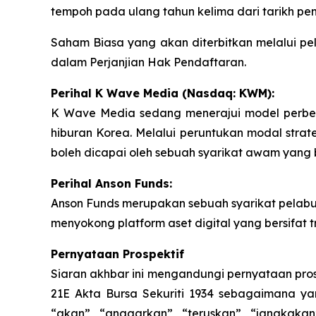
tempoh pada ulang tahun kelima dari tarikh pen
Saham Biasa yang akan diterbitkan melalui p
dalam Perjanjian Hak Pendaftaran.
Perihal K Wave Media (Nasdaq: KWM):
K Wave Media sedang menerajui model perben
hiburan Korea. Melalui peruntukan modal str
boleh dicapai oleh sebuah syarikat awam yang
Perihal Anson Funds:
Anson Funds merupakan sebuah syarikat pelabura
menyokong platform aset digital yang bersifat tr
Pernyataan Prospektif
Siaran akhbar ini mengandungi pernyataan pro
21E Akta Bursa Sekuriti 1934 sebagaimana yan
“akan”, “anggarkan”, “teruskan”, “jangkakan