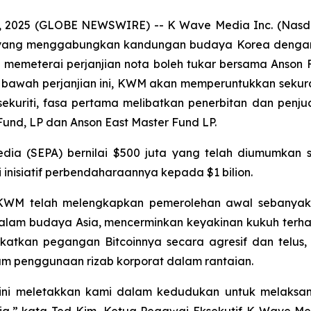
, 2025 (GLOBE NEWSWIRE) -- K Wave Media Inc. (Nasdaq
yang menggabungkan kandungan budaya Korea dengan
h memeterai perjanjian nota boleh tukar bersama Anson 
 bawah perjanjian ini, KWM akan memperuntukkan sekura
kuriti, fasa pertama melibatkan penerbitan dan penjual
und, LP dan Anson East Master Fund LP.
Sedia (SEPA) bernilai $500 juta yang telah diumumkan 
 inisiatif perbendaharaannya kepada $1 bilion.
KWM telah melengkapkan pemerolehan awal sebanyak
alam budaya Asia, mencerminkan keyakinan kukuh terha
katkan pegangan Bitcoinnya secara agresif dan telus, 
m penggunaan rizab korporat dalam rantaian.
ni meletakkan kami dalam kedudukan untuk melaksana