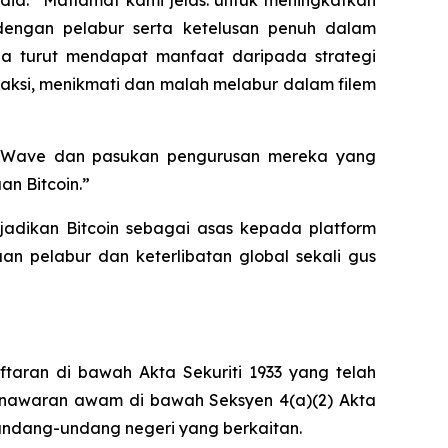
edia. “Matlamat kami jelas: untuk meningkatkan
dengan pelabur serta ketelusan penuh dalam
 turut mendapat manfaat daripada strategi
raksi, menikmati dan malah melabur dalam filem
 K Wave dan pasukan pengurusan mereka yang
n Bitcoin.”
ikan Bitcoin sebagai asas kepada platform
 pelabur dan keterlibatan global sekali gus
ftaran di bawah Akta Sekuriti 1933 yang telah
 penawaran awam di bawah Seksyen 4(a)(2) Akta
 undang-undang negeri yang berkaitan.