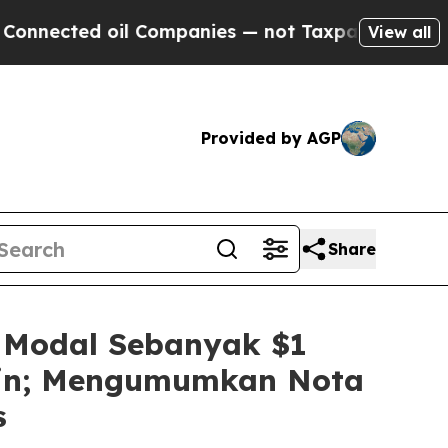
ed oil Companies — not Taxpayers — the Chance to
View all
Provided by AGP
Share
 Modal Sebanyak $1
coin; Mengumumkan Nota
s