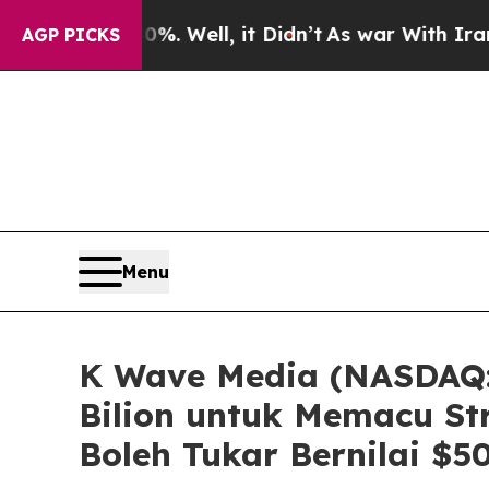
 40%. Well, it Didn’t
As war With Iran Drove oi
AGP PICKS
Menu
K Wave Media (NASDAQ:
Bilion untuk Memacu S
Boleh Tukar Bernilai $