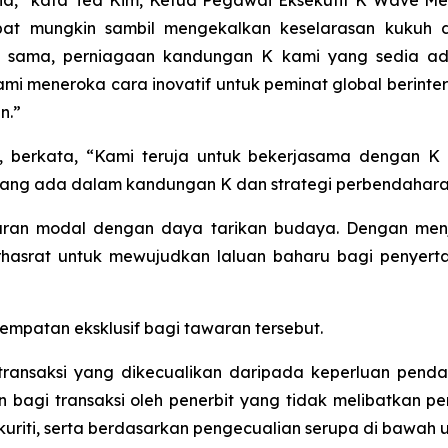
unia,” kata Ted Kim, Ketua Pegawai Eksekutif K Wave M
at mungkin sambil mengekalkan keselarasan kukuh 
 sama, perniagaan kandungan K kami yang sedia ada
mi meneroka cara inovatif untuk peminat global berinte
n.”
n, berkata, “Kami teruja untuk bekerjasama dengan
g ada dalam kandungan K dan strategi perbendaharaa
n modal dengan daya tarikan budaya. Dengan menjad
asrat untuk mewujudkan laluan baharu bagi penyertaan
nempatan eksklusif bagi tawaran tersebut.
i transaksi yang dikecualikan daripada keperluan penda
ian bagi transaksi oleh penerbit yang tidak melibatkan
ekuriti, serta berdasarkan pengecualian serupa di bawah