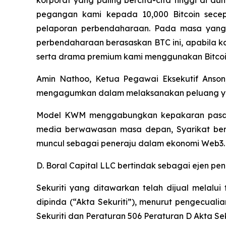
korporat yang paling bercita-cita tinggi di d
pegangan kami kepada 10,000 Bitcoin secep
pelaporan perbendaharaan. Pada masa yang
perbendaharaan berasaskan BTC ini, apabila ka
serta drama premium kami menggunakan Bitcoi
Amin Nathoo, Ketua Pegawai Eksekutif Anso
mengagumkan dalam melaksanakan peluang yan
Model KWM menggabungkan kepakaran pasara
media berwawasan masa depan, Syarikat berh
muncul sebagai peneraju dalam ekonomi Web3.
D. Boral Capital LLC bertindak sebagai ejen pe
Sekuriti yang ditawarkan telah dijual melalu
dipinda (“Akta Sekuriti”), menurut pengecual
Sekuriti dan Peraturan 506 Peraturan D Akta S